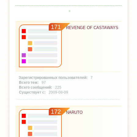
171
REVENGE OF CASTAWAYS
7
97
225
2009-08-09
172
NARUTO