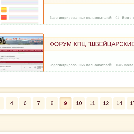
91
ФОРУМ КПЦ "ШВЕЙЦАРСКИЕ
1605
4
6
7
8
9
10
11
12
14
1